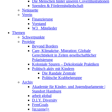
Die Menschen hinter unseren Coverillustrationen
Spenden & Fördermitgliedschaft
Netiquette
Verein
Finanzierung
Vorstand
W3_ Mitglieder
Themen
Schwerpunkte
Projekte
Beyond Borders
Care, Klimakrise, Migration: Globale
Gerechtigkeit in Zeiten gesellschaftlicher
Polarisierung
Koloniale Spuren – Dekoloniale Praktiken
Politisch aktiv mit Kindern
Die Randale Zentrale
Politische Krabbelgruppe
Archiv
Akademie für Kinder- und Jugendparlamente |
Standort Hamburg
arbeit global
D.I.Y. Diversity
FemGoals
[in:szene]+