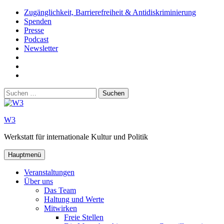
Zum
Zugänglichkeit, Barrierefreiheit & Antidiskriminierung
Inhalt
Spenden
springen
Presse
Podcast
Newsletter
W3
auf
W3_
Facebook
auf
W3
Instagram
auf
Suchen
Youtube
nach:
W3
Werkstatt für internationale Kultur und Politik
Hauptmenü
Veranstaltungen
Über uns
Das Team
Haltung und Werte
Mitwirken
Freie Stellen