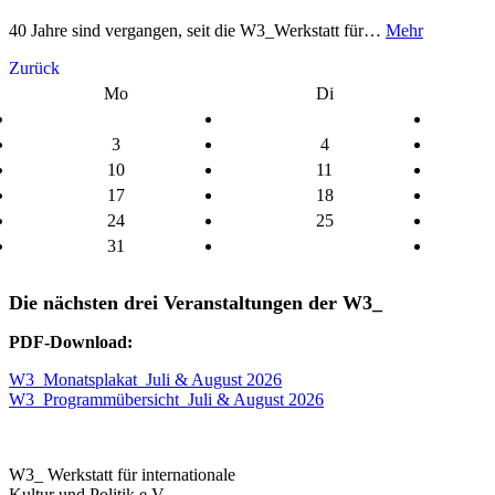
40 Jahre sind vergangen, seit die W3_Werkstatt für…
Mehr
Zurück
Mo
Di
3
4
10
11
17
18
24
25
31
Die nächsten drei Veranstaltungen der W3_
PDF-Download:
W3_Monatsplakat_Juli & August 2026
W3_Programmübersicht_Juli & August 2026
W3_ Werkstatt für internationale
Kultur und Politik e.V.