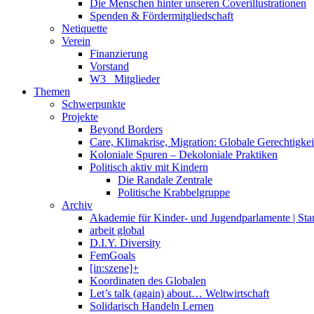
Die Menschen hinter unseren Coverillustrationen
Spenden & Fördermitgliedschaft
Netiquette
Verein
Finanzierung
Vorstand
W3_ Mitglieder
Themen
Schwerpunkte
Projekte
Beyond Borders
Care, Klimakrise, Migration: Globale Gerechtigkeit 
Koloniale Spuren – Dekoloniale Praktiken
Politisch aktiv mit Kindern
Die Randale Zentrale
Politische Krabbelgruppe
Archiv
Akademie für Kinder- und Jugendparlamente | St
arbeit global
D.I.Y. Diversity
FemGoals
[in:szene]+
Koordinaten des Globalen
Let’s talk (again) about… Weltwirtschaft
Solidarisch Handeln Lernen