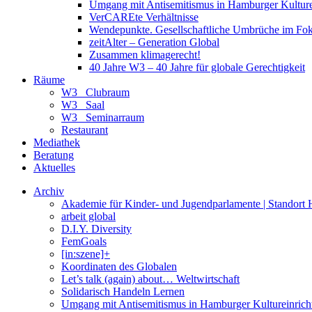
Umgang mit Antisemitismus in Hamburger Kulture
VerCAREte Verhältnisse
Wendepunkte. Gesellschaftliche Umbrüche im Fo
zeitAlter – Generation Global
Zusammen klimagerecht!
40 Jahre W3 – 40 Jahre für globale Gerechtigkeit
Räume
W3_ Clubraum
W3_ Saal
W3_ Seminarraum
Restaurant
Mediathek
Beratung
Aktuelles
Archiv
Akademie für Kinder- und Jugendparlamente | Standort
arbeit global
D.I.Y. Diversity
FemGoals
[in:szene]+
Koordinaten des Globalen
Let’s talk (again) about… Weltwirtschaft
Solidarisch Handeln Lernen
Umgang mit Antisemitismus in Hamburger Kultureinric