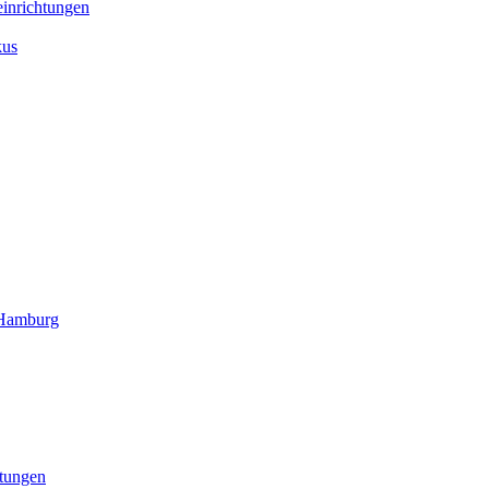
inrichtungen
kus
 Hamburg
htungen