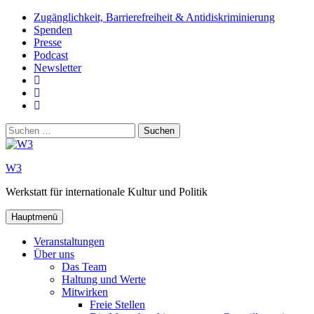
Zum
Zugänglichkeit, Barrierefreiheit & Antidiskriminierung
Inhalt
Spenden
springen
Presse
Podcast
Newsletter
W3
auf
W3_
Facebook
auf
W3
Instagram
auf
Suchen
Youtube
nach:
W3
Werkstatt für internationale Kultur und Politik
Hauptmenü
Veranstaltungen
Über uns
Das Team
Haltung und Werte
Mitwirken
Freie Stellen