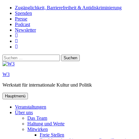
Zum
Zugänglichkeit, Barrierefreiheit & Antidiskriminierung
Inhalt
Spenden
springen
Presse
Podcast
Newsletter
W3
auf
W3_
Facebook
auf
W3
Instagram
auf
Suchen
Youtube
nach:
W3
Werkstatt für internationale Kultur und Politik
Hauptmenü
Veranstaltungen
Über uns
Das Team
Haltung und Werte
Mitwirken
Freie Stellen