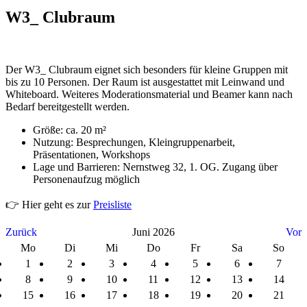
W3_ Clubraum
Der W3_ Clubraum eignet sich besonders für kleine Gruppen mit
bis zu 10 Personen. Der Raum ist ausgestattet mit Leinwand und
Whiteboard. Weiteres Moderationsmaterial und Beamer kann nach
Bedarf bereitgestellt werden.
Größe: ca. 20 m²
Nutzung: Besprechungen, Kleingruppenarbeit,
Präsentationen, Workshops
Lage und Barrieren: Nernstweg 32, 1. OG. Zugang über
Personenaufzug möglich
👉 Hier geht es zur
Preisliste
Zurück
Juni 2026
Vor
Mo
Di
Mi
Do
Fr
Sa
So
1
2
3
4
5
6
7
8
9
10
11
12
13
14
15
16
17
18
19
20
21