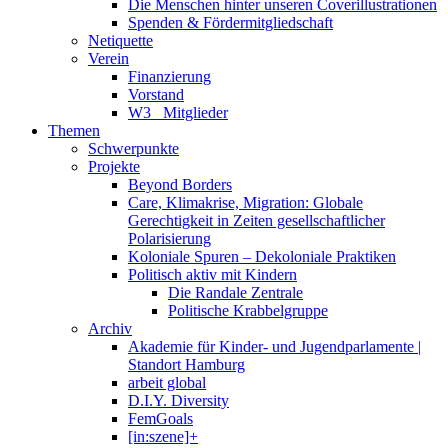
Die Menschen hinter unseren Coverillustrationen
Spenden & Fördermitgliedschaft
Netiquette
Verein
Finanzierung
Vorstand
W3_ Mitglieder
Themen
Schwerpunkte
Projekte
Beyond Borders
Care, Klimakrise, Migration: Globale
Gerechtigkeit in Zeiten gesellschaftlicher
Polarisierung
Koloniale Spuren – Dekoloniale Praktiken
Politisch aktiv mit Kindern
Die Randale Zentrale
Politische Krabbelgruppe
Archiv
Akademie für Kinder- und Jugendparlamente |
Standort Hamburg
arbeit global
D.I.Y. Diversity
FemGoals
[in:szene]+