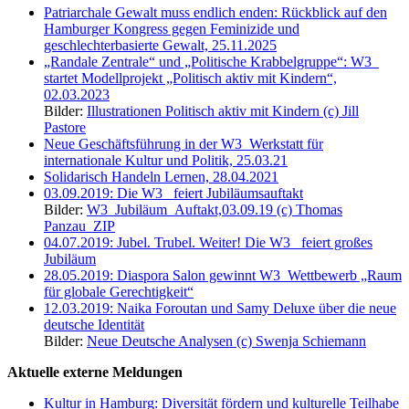
Patriarchale Gewalt muss endlich enden: Rückblick auf den
Hamburger Kongress gegen Feminizide und
geschlechterbasierte Gewalt, 25.11.2025
„Randale Zentrale“ und „Politische Krabbelgruppe“: W3_
startet Modellprojekt „Politisch aktiv mit Kindern“,
02.03.2023
Bilder:
Illustrationen Politisch aktiv mit Kindern (c) Jill
Pastore
Neue Geschäftsführung in der W3_Werkstatt für
internationale Kultur und Politik, 25.03.21
Solidarisch Handeln Lernen, 28.04.2021
03.09.2019: Die W3_ feiert Jubiläumsauftakt
Bilder:
W3_Jubiläum_Auftakt,03.09.19 (c) Thomas
Panzau_ZIP
04.07.2019: Jubel. Trubel. Weiter! Die W3_ feiert großes
Jubiläum
28.05.2019: Diaspora Salon gewinnt W3_Wettbewerb „Raum
für globale Gerechtigkeit“
12.03.2019: Naika Foroutan und Samy Deluxe über die neue
deutsche Identität
Bilder:
Neue Deutsche Analysen (c) Swenja Schiemann
Aktuelle externe Meldungen
Kultur in Hamburg: Diversität fördern und kulturelle Teilhabe