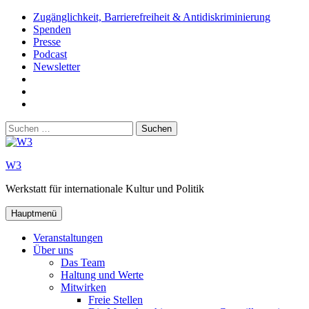
Zum
Zugänglichkeit, Barrierefreiheit & Antidiskriminierung
Inhalt
Spenden
springen
Presse
Podcast
Newsletter
W3
auf
W3_
Facebook
auf
W3
Instagram
auf
Suchen
Youtube
nach:
W3
Werkstatt für internationale Kultur und Politik
Hauptmenü
Veranstaltungen
Über uns
Das Team
Haltung und Werte
Mitwirken
Freie Stellen