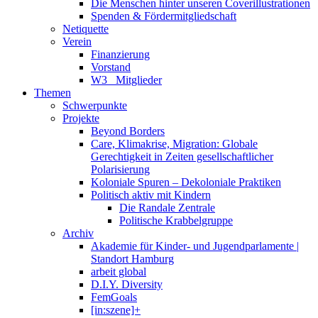
Die Menschen hinter unseren Coverillustrationen
Spenden & Fördermitgliedschaft
Netiquette
Verein
Finanzierung
Vorstand
W3_ Mitglieder
Themen
Schwerpunkte
Projekte
Beyond Borders
Care, Klimakrise, Migration: Globale
Gerechtigkeit in Zeiten gesellschaftlicher
Polarisierung
Koloniale Spuren – Dekoloniale Praktiken
Politisch aktiv mit Kindern
Die Randale Zentrale
Politische Krabbelgruppe
Archiv
Akademie für Kinder- und Jugendparlamente |
Standort Hamburg
arbeit global
D.I.Y. Diversity
FemGoals
[in:szene]+