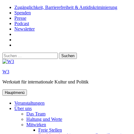
Zum
Zugänglichkeit, Barrierefreiheit & Antidiskriminierung
Inhalt
Spenden
springen
Presse
Podcast
Newsletter
W3
auf
W3_
Facebook
auf
W3
Instagram
auf
Suchen
Youtube
nach:
W3
Werkstatt für internationale Kultur und Politik
Hauptmenü
Veranstaltungen
Über uns
Das Team
Haltung und Werte
Mitwirken
Freie Stellen