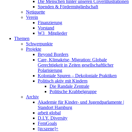
Die Menschen hinter unseren Coverillustrationen
Spenden & Fördermitgliedschaft
Netiquette
Verein
Finanzierung
Vorstand
W3_ Mitglieder
Themen
Schwerpunkte
Projekte
Beyond Borders
Care, Klimakrise, Migration: Globale
Gerechtigkeit in Zeiten gesellschaftlicher
Polarisierung
Koloniale Spuren – Dekoloniale Praktiken
Politisch aktiv mit Kindern
Die Randale Zentrale
Politische Krabbelgruppe
Archiv
Akademie für Kinder- und Jugendparlamente |
Standort Hamburg
arbeit global
D.I.Y. Diversity
FemGoals
[in:szene]+