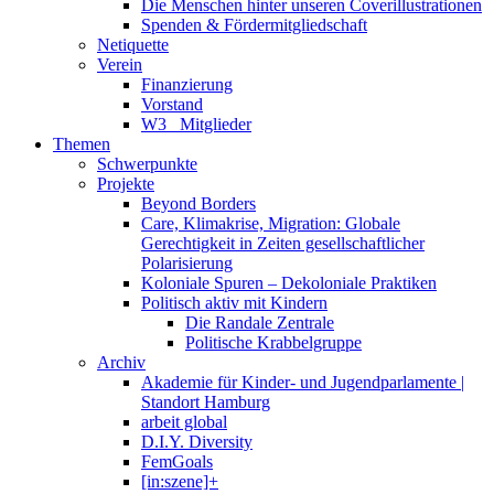
Die Menschen hinter unseren Coverillustrationen
Spenden & Fördermitgliedschaft
Netiquette
Verein
Finanzierung
Vorstand
W3_ Mitglieder
Themen
Schwerpunkte
Projekte
Beyond Borders
Care, Klimakrise, Migration: Globale
Gerechtigkeit in Zeiten gesellschaftlicher
Polarisierung
Koloniale Spuren – Dekoloniale Praktiken
Politisch aktiv mit Kindern
Die Randale Zentrale
Politische Krabbelgruppe
Archiv
Akademie für Kinder- und Jugendparlamente |
Standort Hamburg
arbeit global
D.I.Y. Diversity
FemGoals
[in:szene]+