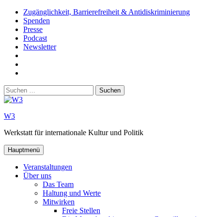
Zum
Zugänglichkeit, Barrierefreiheit & Antidiskriminierung
Inhalt
Spenden
springen
Presse
Podcast
Newsletter
W3
auf
W3_
Facebook
auf
W3
Instagram
auf
Suchen
Youtube
nach:
W3
Werkstatt für internationale Kultur und Politik
Hauptmenü
Veranstaltungen
Über uns
Das Team
Haltung und Werte
Mitwirken
Freie Stellen