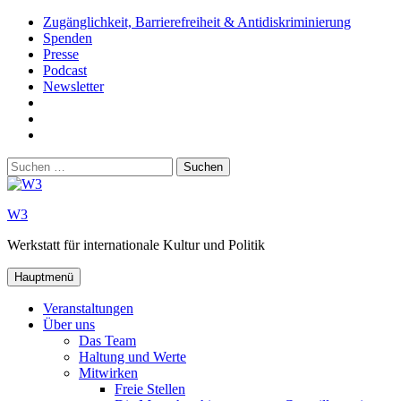
Zum
Zugänglichkeit, Barrierefreiheit & Antidiskriminierung
Inhalt
Spenden
springen
Presse
Podcast
Newsletter
W3
auf
W3_
Facebook
auf
W3
Instagram
auf
Suchen
Youtube
nach:
W3
Werkstatt für internationale Kultur und Politik
Hauptmenü
Veranstaltungen
Über uns
Das Team
Haltung und Werte
Mitwirken
Freie Stellen