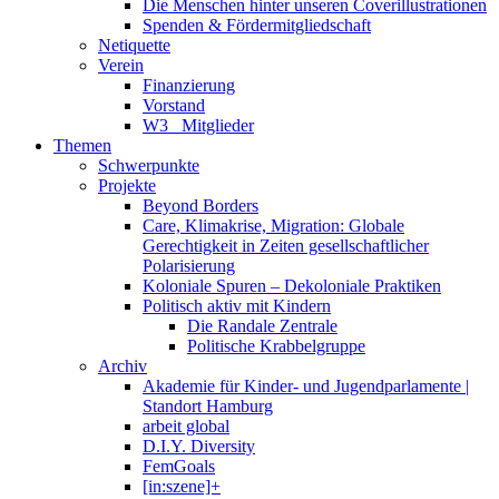
Die Menschen hinter unseren Coverillustrationen
Spenden & Fördermitgliedschaft
Netiquette
Verein
Finanzierung
Vorstand
W3_ Mitglieder
Themen
Schwerpunkte
Projekte
Beyond Borders
Care, Klimakrise, Migration: Globale
Gerechtigkeit in Zeiten gesellschaftlicher
Polarisierung
Koloniale Spuren – Dekoloniale Praktiken
Politisch aktiv mit Kindern
Die Randale Zentrale
Politische Krabbelgruppe
Archiv
Akademie für Kinder- und Jugendparlamente |
Standort Hamburg
arbeit global
D.I.Y. Diversity
FemGoals
[in:szene]+