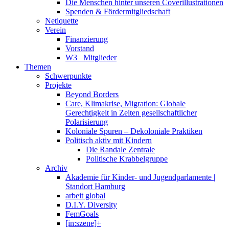
Die Menschen hinter unseren Coverillustrationen
Spenden & Fördermitgliedschaft
Netiquette
Verein
Finanzierung
Vorstand
W3_ Mitglieder
Themen
Schwerpunkte
Projekte
Beyond Borders
Care, Klimakrise, Migration: Globale
Gerechtigkeit in Zeiten gesellschaftlicher
Polarisierung
Koloniale Spuren – Dekoloniale Praktiken
Politisch aktiv mit Kindern
Die Randale Zentrale
Politische Krabbelgruppe
Archiv
Akademie für Kinder- und Jugendparlamente |
Standort Hamburg
arbeit global
D.I.Y. Diversity
FemGoals
[in:szene]+