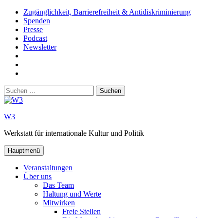
Zum
Zugänglichkeit, Barrierefreiheit & Antidiskriminierung
Inhalt
Spenden
springen
Presse
Podcast
Newsletter
W3
auf
W3_
Facebook
auf
W3
Instagram
auf
Suchen
Youtube
nach:
W3
Werkstatt für internationale Kultur und Politik
Hauptmenü
Veranstaltungen
Über uns
Das Team
Haltung und Werte
Mitwirken
Freie Stellen