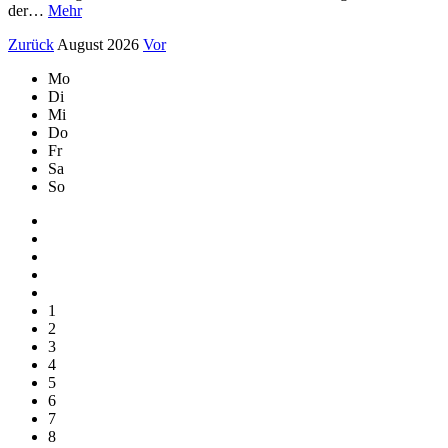
der…
Mehr
Zurück
August 2026
Vor
Mo
Di
Mi
Do
Fr
Sa
So
1
2
3
4
5
6
7
8