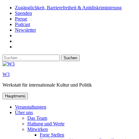
Zum
Zugänglichkeit, Barrierefreiheit & Antidiskriminierung
Inhalt
Spenden
springen
Presse
Podcast
Newsletter
W3
auf
W3_
Facebook
auf
W3
Instagram
auf
Suchen
Youtube
nach:
W3
Werkstatt für internationale Kultur und Politik
Hauptmenü
Veranstaltungen
Über uns
Das Team
Haltung und Werte
Mitwirken
Freie Stellen