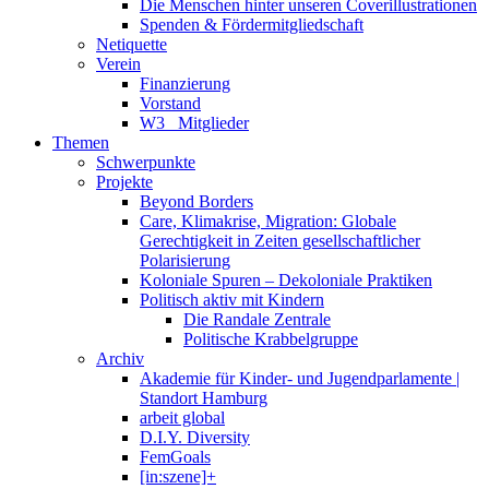
Die Menschen hinter unseren Coverillustrationen
Spenden & Fördermitgliedschaft
Netiquette
Verein
Finanzierung
Vorstand
W3_ Mitglieder
Themen
Schwerpunkte
Projekte
Beyond Borders
Care, Klimakrise, Migration: Globale
Gerechtigkeit in Zeiten gesellschaftlicher
Polarisierung
Koloniale Spuren – Dekoloniale Praktiken
Politisch aktiv mit Kindern
Die Randale Zentrale
Politische Krabbelgruppe
Archiv
Akademie für Kinder- und Jugendparlamente |
Standort Hamburg
arbeit global
D.I.Y. Diversity
FemGoals
[in:szene]+