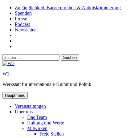
Zum
Zugänglichkeit, Barrierefreiheit & Antidiskriminierung
Inhalt
Spenden
springen
Presse
Podcast
Newsletter
W3
auf
W3_
Facebook
auf
W3
Instagram
auf
Suchen
Youtube
nach:
W3
Werkstatt für internationale Kultur und Politik
Hauptmenü
Veranstaltungen
Über uns
Das Team
Haltung und Werte
Mitwirken
Freie Stellen