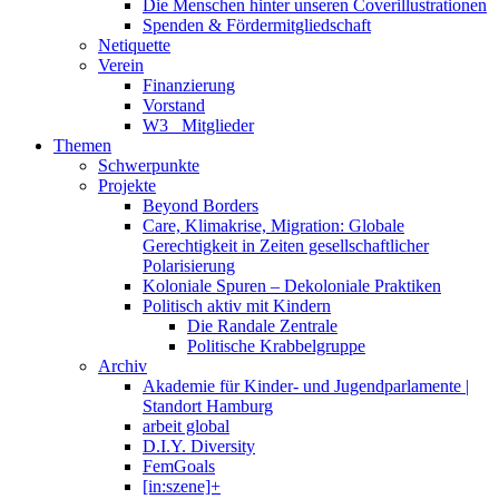
Die Menschen hinter unseren Coverillustrationen
Spenden & Fördermitgliedschaft
Netiquette
Verein
Finanzierung
Vorstand
W3_ Mitglieder
Themen
Schwerpunkte
Projekte
Beyond Borders
Care, Klimakrise, Migration: Globale
Gerechtigkeit in Zeiten gesellschaftlicher
Polarisierung
Koloniale Spuren – Dekoloniale Praktiken
Politisch aktiv mit Kindern
Die Randale Zentrale
Politische Krabbelgruppe
Archiv
Akademie für Kinder- und Jugendparlamente |
Standort Hamburg
arbeit global
D.I.Y. Diversity
FemGoals
[in:szene]+