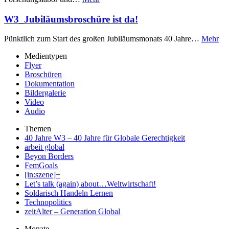
W3_Jubiläumsbroschüre ist da!
Pünktlich zum Start des großen Jubiläumsmonats 40 Jahre…
Mehr
Medientypen
Flyer
Broschüren
Dokumentation
Bildergalerie
Video
Audio
Themen
40 Jahre W3 – 40 Jahre für Globale Gerechtigkeit
arbeit global
Beyon Borders
FemGoals
[in:szene]+
Let’s talk (again) about…Weltwirtschaft!
Soldarisch Handeln Lernen
Technopolitics
zeitAlter – Generation Global
Monate