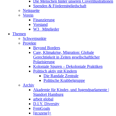
Die Menschen hinter unseren Coverillustrationen
Spenden & Fördermitgliedschaft
Netiquette
Verein
Finanzierung
Vorstand
W3_ Mitglieder
Themen
Schwerpunkte
Projekte
Beyond Borders
Care, Klimakrise, Migration: Globale
Gerechtigkeit in Zeiten gesellschaftlicher
Polarisierung
Koloniale Spuren – Dekoloniale Praktiken
Politisch aktiv mit Kindern
Die Randale Zentrale
Politische Krabbelgruppe
Archiv
Akademie für Kinder- und Jugendparlamente |
Standort Hamburg
arbeit global
D.I.Y. Diversity
FemGoals
[in:szene]+