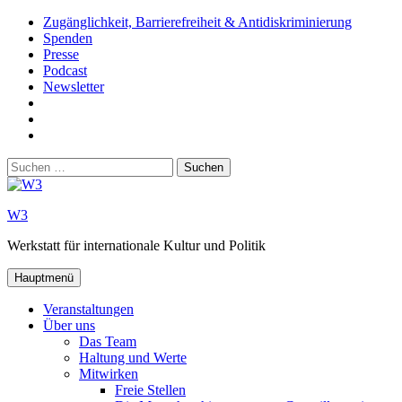
Zum
Zugänglichkeit, Barrierefreiheit & Antidiskriminierung
Inhalt
Spenden
springen
Presse
Podcast
Newsletter
W3
auf
W3_
Facebook
auf
W3
Instagram
auf
Suchen
Youtube
nach:
W3
Werkstatt für internationale Kultur und Politik
Hauptmenü
Veranstaltungen
Über uns
Das Team
Haltung und Werte
Mitwirken
Freie Stellen