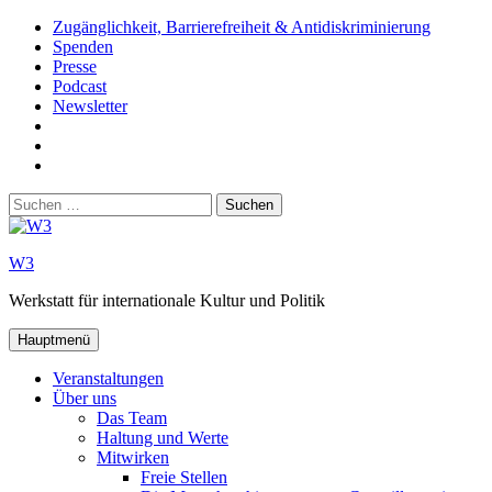
Zum
Zugänglichkeit, Barrierefreiheit & Antidiskriminierung
Inhalt
Spenden
springen
Presse
Podcast
Newsletter
W3
auf
W3_
Facebook
auf
W3
Instagram
auf
Suchen
Youtube
nach:
W3
Werkstatt für internationale Kultur und Politik
Hauptmenü
Veranstaltungen
Über uns
Das Team
Haltung und Werte
Mitwirken
Freie Stellen