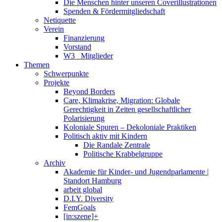
Die Menschen hinter unseren Coverillustrationen
Spenden & Fördermitgliedschaft
Netiquette
Verein
Finanzierung
Vorstand
W3_ Mitglieder
Themen
Schwerpunkte
Projekte
Beyond Borders
Care, Klimakrise, Migration: Globale
Gerechtigkeit in Zeiten gesellschaftlicher
Polarisierung
Koloniale Spuren – Dekoloniale Praktiken
Politisch aktiv mit Kindern
Die Randale Zentrale
Politische Krabbelgruppe
Archiv
Akademie für Kinder- und Jugendparlamente |
Standort Hamburg
arbeit global
D.I.Y. Diversity
FemGoals
[in:szene]+