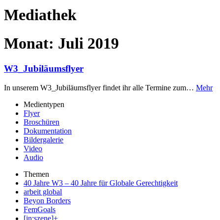
Mediathek
Monat:
Juli 2019
W3_Jubiläumsflyer
In unserem W3_Jubiläumsflyer findet ihr alle Termine zum…
Mehr
Medientypen
Flyer
Broschüren
Dokumentation
Bildergalerie
Video
Audio
Themen
40 Jahre W3 – 40 Jahre für Globale Gerechtigkeit
arbeit global
Beyon Borders
FemGoals
[in:szene]+