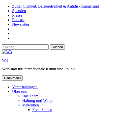
Zum
Zugänglichkeit, Barrierefreiheit & Antidiskriminierung
Inhalt
Spenden
springen
Presse
Podcast
Newsletter
W3
auf
W3_
Facebook
auf
W3
Instagram
auf
Suchen
Youtube
nach:
W3
Werkstatt für internationale Kultur und Politik
Hauptmenü
Veranstaltungen
Über uns
Das Team
Haltung und Werte
Mitwirken
Freie Stellen