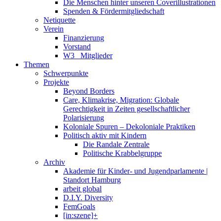
Die Menschen hinter unseren Coverillustrationen
Spenden & Fördermitgliedschaft
Netiquette
Verein
Finanzierung
Vorstand
W3_ Mitglieder
Themen
Schwerpunkte
Projekte
Beyond Borders
Care, Klimakrise, Migration: Globale
Gerechtigkeit in Zeiten gesellschaftlicher
Polarisierung
Koloniale Spuren – Dekoloniale Praktiken
Politisch aktiv mit Kindern
Die Randale Zentrale
Politische Krabbelgruppe
Archiv
Akademie für Kinder- und Jugendparlamente |
Standort Hamburg
arbeit global
D.I.Y. Diversity
FemGoals
[in:szene]+