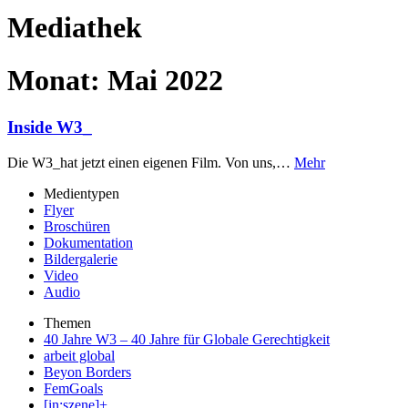
Mediathek
Monat:
Mai 2022
Inside W3_
Die W3_hat jetzt einen eigenen Film. Von uns,…
Mehr
Medientypen
Flyer
Broschüren
Dokumentation
Bildergalerie
Video
Audio
Themen
40 Jahre W3 – 40 Jahre für Globale Gerechtigkeit
arbeit global
Beyon Borders
FemGoals
[in:szene]+