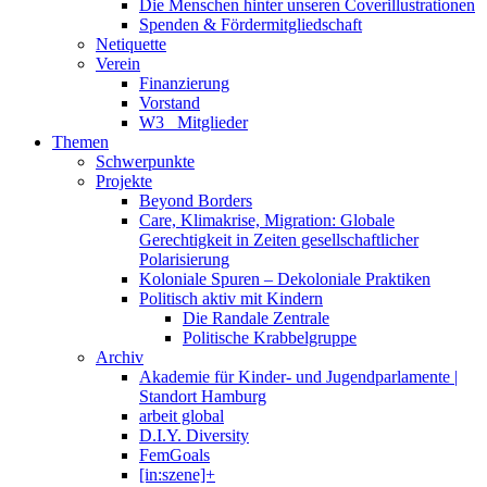
Die Menschen hinter unseren Coverillustrationen
Spenden & Fördermitgliedschaft
Netiquette
Verein
Finanzierung
Vorstand
W3_ Mitglieder
Themen
Schwerpunkte
Projekte
Beyond Borders
Care, Klimakrise, Migration: Globale
Gerechtigkeit in Zeiten gesellschaftlicher
Polarisierung
Koloniale Spuren – Dekoloniale Praktiken
Politisch aktiv mit Kindern
Die Randale Zentrale
Politische Krabbelgruppe
Archiv
Akademie für Kinder- und Jugendparlamente |
Standort Hamburg
arbeit global
D.I.Y. Diversity
FemGoals
[in:szene]+