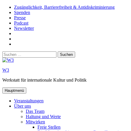
Zum
Zugänglichkeit, Barrierefreiheit & Antidiskriminierung
Inhalt
Spenden
springen
Presse
Podcast
Newsletter
W3
auf
W3_
Facebook
auf
W3
Instagram
auf
Suchen
Youtube
nach:
W3
Werkstatt für internationale Kultur und Politik
Hauptmenü
Veranstaltungen
Über uns
Das Team
Haltung und Werte
Mitwirken
Freie Stellen