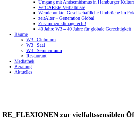
Umgang mit Antisemitismus in Hamburger Kulture
VerCAREte Verhältnisse
Wendepunkte. Gesellschaftliche Umbrüche im Fo
zeitAlter – Generation Global
Zusammen klimagerecht!
40 Jahre W3 – 40 Jahre für globale Gerechtigkeit
Räume
W3_ Clubraum
W3_ Saal
W3_ Seminarraum
Restaurant
Mediathek
Beratung
Aktuelles
RE_FLEXIONEN zur vielfaltssensiblen Ö