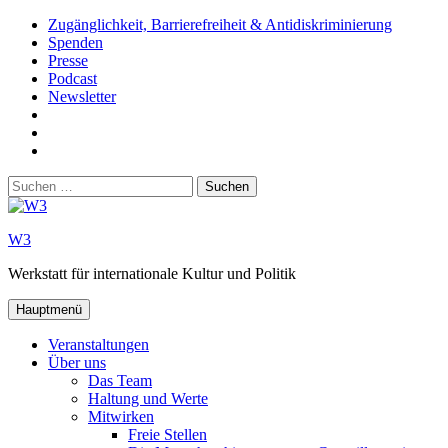
Zum
Zugänglichkeit, Barrierefreiheit & Antidiskriminierung
Inhalt
Spenden
springen
Presse
Podcast
Newsletter
W3
auf
W3_
Facebook
auf
W3
Instagram
auf
Suchen
Youtube
nach:
W3
Werkstatt für internationale Kultur und Politik
Hauptmenü
Veranstaltungen
Über uns
Das Team
Haltung und Werte
Mitwirken
Freie Stellen