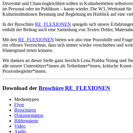
Diversität und Chancengleichheit sollten in Kulturbetrieben selbstvers
im Personal oder im Publikum – kaum wieder. Die W3_Werkstatt für inte
Kulturinstitutionen Beratung und Begleitung im Hinblick auf eine vie
In der Broschüre
RE_FLEXIONEN
spiegeln sich unsere Erfahrungen
enthält der Beitrag auch eine Sammlung von Texten Dritter, Materiali
Mit den
RE_FLEXIONEN
bieten wir also eine Praxishilfe und Frage
ein offenes Verzeichnis, dass sich immer wieder verschieben und wei
Hintergrund treten können.
Wir danken an dieser Stelle ganz herzlich Lena Prabha Nising und Ste
alle unsere Unterstützer*innen als Teilnehmer*innen, kritische Kuns
Prozessbegleiter*innen.
Download der
Broschüre RE_FLEXIONEN
Medientypen
Flyer
Broschüren
Dokumentation
Bildergalerie
Video
Audio