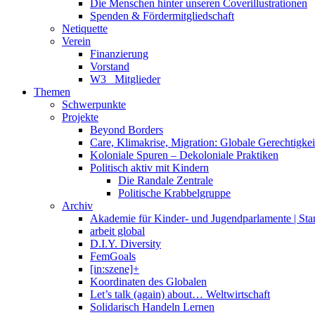
Die Menschen hinter unseren Coverillustrationen
Spenden & Fördermitgliedschaft
Netiquette
Verein
Finanzierung
Vorstand
W3_ Mitglieder
Themen
Schwerpunkte
Projekte
Beyond Borders
Care, Klimakrise, Migration: Globale Gerechtigkeit 
Koloniale Spuren – Dekoloniale Praktiken
Politisch aktiv mit Kindern
Die Randale Zentrale
Politische Krabbelgruppe
Archiv
Akademie für Kinder- und Jugendparlamente | St
arbeit global
D.I.Y. Diversity
FemGoals
[in:szene]+
Koordinaten des Globalen
Let’s talk (again) about… Weltwirtschaft
Solidarisch Handeln Lernen