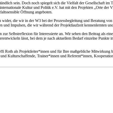
tändlich sein. Doch noch spiegelt sich die Vielfalt der Gesellschaft im
rnationale Kultur und Politik e.V. hat mit den Projekten „Orte der Vie
lfaltssensible Öffnung angeboten.
 wider, die wir in der W3 bei der Prozessbegleitung und Beratung von 
en und Impulsen, die wir während der Projektlaufzeit kennenlernten und
n zur Selbstreflexion für Interessierte an. Wir sehen den Beitrag als ei
terentwickeln lässt, bei dem je nach aktuellem Bedarf einzelne Punkte
ffi Roth als Projektleiter*innen und für Ihre maßgebliche Mitwirkung b
t- und Kulturschaffende, Trainer*innen und Referent*innen, Kooperatio