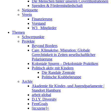
Die Menschen hinter unseren Coverillustrationen
Spenden & Fördermitgliedschaft
Netiquette
Verein
Finanzierung
Vorstand
W3_ Mitglieder
Themen
Schwerpunkte
Projekte
Beyond Borders
Care, Klimakrise, Migration: Globale
Gerechtigkeit in Zeiten gesellschaftlicher
Polarisierung
Koloniale Spuren – Dekoloniale Praktiken
Politisch aktiv mit Kindern
Die Randale Zentrale
Politische Krabbelgruppe
Archiv
Akademie für Kinder- und Jugendparlamente |
Standort Hamburg
arbeit global
D.I.Y. Diversity
FemGoals
[in:szene]+