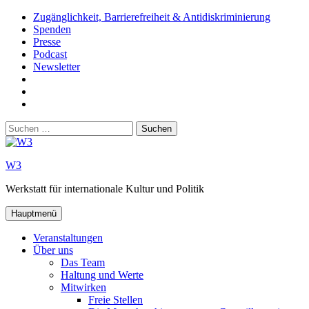
Zum
Zugänglichkeit, Barrierefreiheit & Antidiskriminierung
Inhalt
Spenden
springen
Presse
Podcast
Newsletter
W3
auf
W3_
Facebook
auf
W3
Instagram
auf
Suchen
Youtube
nach:
W3
Werkstatt für internationale Kultur und Politik
Hauptmenü
Veranstaltungen
Über uns
Das Team
Haltung und Werte
Mitwirken
Freie Stellen