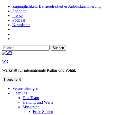
Zum
Zugänglichkeit, Barrierefreiheit & Antidiskriminierung
Inhalt
Spenden
springen
Presse
Podcast
Newsletter
W3
auf
W3_
Facebook
auf
W3
Instagram
auf
Suchen
Youtube
nach:
W3
Werkstatt für internationale Kultur und Politik
Hauptmenü
Veranstaltungen
Über uns
Das Team
Haltung und Werte
Mitwirken
Freie Stellen