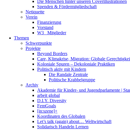
Die Menschen hinter unseren Coverillustrationen
Spenden & Fördermitgliedschaft
Netiquette
Verein
Finanzierung
Vorstand
W3_ Mitglieder
Themen
Schwerpunkte
Projekte
Beyond Borders
Care, Klimakrise, Migration: Globale Gerechtigkeit 
Koloniale Spuren – Dekoloniale Praktiken
Politisch aktiv mit Kindern
Die Randale Zentrale
Politische Krabbelgruppe
Archiv
Akademie für Kinder- und Jugendparlamente | St
arbeit global
D.I.Y. Diversity
FemGoals
[in:szene]+
Koordinaten des Globalen
Let’s talk (again) about… Weltwirtschaft
Solidarisch Handeln Lernen