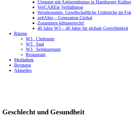
Umgang mit Antisemitismus in Hamburger Kulture
VerCAREte Verhältnisse
Wendepunkte. Gesellschaftliche Umbrüche im Fo
zeitAlter – Generation Global
Zusammen klimagerecht!
40 Jahre W3 – 40 Jahre für globale Gerechtigkeit
Räume
W3_ Clubraum
W3_ Saal
W3_ Seminarraum
Restaurant
Mediathek
Beratung
Aktuelles
Geschlecht und Gesundheit