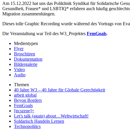
Am 15.12.2022 hat uns das Poliklinik Syndikat für Solidarische Ges
Gesundheit, Frauen* und LSBTIQ* erfahren auch häufig geschlechtssp
Migration zusammenhängen.
Dieses tolle Graphic Recording wurde während des Vortrags von Eva P
Die Veranstaltung war Teil des W3_Projektes
FemGoals
.
Medientypen
Flyer
Broschüren
Dokumentation
Bildergalerie
Video
Audio
Themen
40 Jahre W3 – 40 Jahre für Globale Gerechtigkeit
arbeit global
Beyon Borders
FemGoals
[in:szene]+
Let’s talk (again) about…Weltwirtschaft!
Soldarisch Handeln Lernen
Technopolitics