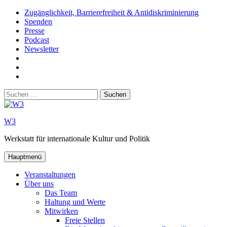
Zum
Zugänglichkeit, Barrierefreiheit & Antidiskriminierung
Inhalt
Spenden
springen
Presse
Podcast
Newsletter
W3
auf
W3_
Facebook
auf
W3
Instagram
auf
Suchen
Youtube
nach:
W3
Werkstatt für internationale Kultur und Politik
Hauptmenü
Veranstaltungen
Über uns
Das Team
Haltung und Werte
Mitwirken
Freie Stellen