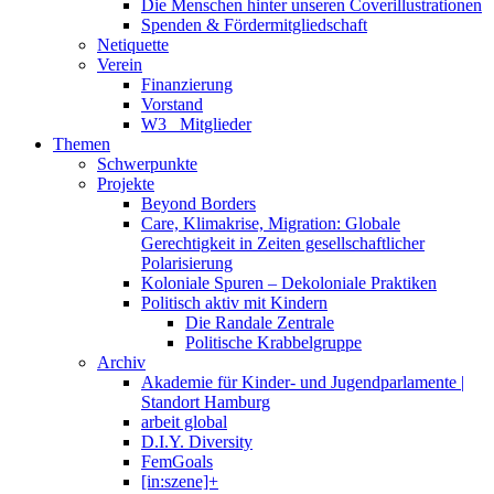
Die Menschen hinter unseren Coverillustrationen
Spenden & Fördermitgliedschaft
Netiquette
Verein
Finanzierung
Vorstand
W3_ Mitglieder
Themen
Schwerpunkte
Projekte
Beyond Borders
Care, Klimakrise, Migration: Globale
Gerechtigkeit in Zeiten gesellschaftlicher
Polarisierung
Koloniale Spuren – Dekoloniale Praktiken
Politisch aktiv mit Kindern
Die Randale Zentrale
Politische Krabbelgruppe
Archiv
Akademie für Kinder- und Jugendparlamente |
Standort Hamburg
arbeit global
D.I.Y. Diversity
FemGoals
[in:szene]+