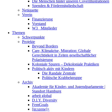
Die Menschen hinter unseren Coverillustrationen
Spenden & Fördermitgliedschaft
Netiquette
Verein
Finanzierung
Vorstand
W3_ Mitglieder
Themen
Schwerpunkte
Projekte
Beyond Borders
Care, Klimakrise, Migration: Globale
Gerechtigkeit in Zeiten gesellschaftlicher
Polarisierung
Koloniale Spuren – Dekoloniale Praktiken
Politisch aktiv mit Kindern
Die Randale Zentrale
Politische Krabbelgruppe
Archiv
Akademie für Kinder- und Jugendparlamente |
Standort Hamburg
arbeit global
D.I.Y. Diversity
FemGoals
[in:szene]+