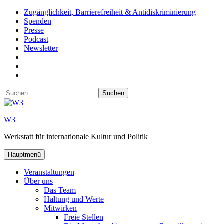
Zum
Zugänglichkeit, Barrierefreiheit & Antidiskriminierung
Inhalt
Spenden
springen
Presse
Podcast
Newsletter
W3
auf
W3_
Facebook
auf
W3
Instagram
auf
Suchen
Youtube
nach:
W3
Werkstatt für internationale Kultur und Politik
Hauptmenü
Veranstaltungen
Über uns
Das Team
Haltung und Werte
Mitwirken
Freie Stellen