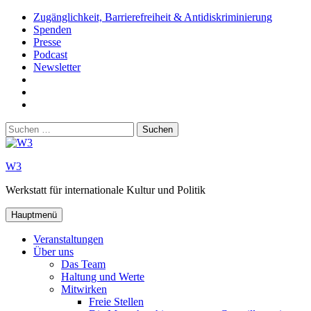
Zum
Zugänglichkeit, Barrierefreiheit & Antidiskriminierung
Inhalt
Spenden
springen
Presse
Podcast
Newsletter
W3
auf
W3_
Facebook
auf
W3
Instagram
auf
Suchen
Youtube
nach:
W3
Werkstatt für internationale Kultur und Politik
Hauptmenü
Veranstaltungen
Über uns
Das Team
Haltung und Werte
Mitwirken
Freie Stellen