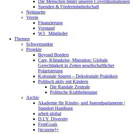
Die Menschen hinter unseren Coverillustrationen
Spenden & Fördermitgliedschaft
Netiquette
Verein
Finanzierung
Vorstand
W3_ Mitglieder
Themen
Schwerpunkte
Projekte
Beyond Borders
Care, Klimakrise, Migration: Globale
Gerechtigkeit in Zeiten gesellschaftlicher
Polarisierung
Koloniale Spuren – Dekoloniale Praktiken
Politisch aktiv mit Kindern
Die Randale Zentrale
Politische Krabbelgruppe
Archiv
Akademie für Kinder- und Jugendparlamente |
Standort Hamburg
arbeit global
D.I.Y. Diversity
FemGoals
[in:szene]+