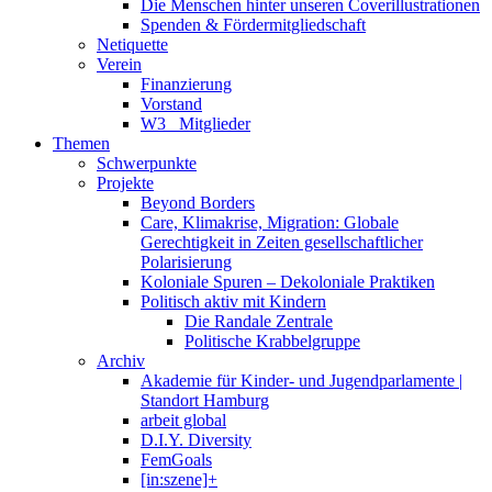
Die Menschen hinter unseren Coverillustrationen
Spenden & Fördermitgliedschaft
Netiquette
Verein
Finanzierung
Vorstand
W3_ Mitglieder
Themen
Schwerpunkte
Projekte
Beyond Borders
Care, Klimakrise, Migration: Globale
Gerechtigkeit in Zeiten gesellschaftlicher
Polarisierung
Koloniale Spuren – Dekoloniale Praktiken
Politisch aktiv mit Kindern
Die Randale Zentrale
Politische Krabbelgruppe
Archiv
Akademie für Kinder- und Jugendparlamente |
Standort Hamburg
arbeit global
D.I.Y. Diversity
FemGoals
[in:szene]+