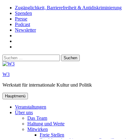
Zum
Zugänglichkeit, Barrierefreiheit & Antidiskriminierung
Inhalt
Spenden
springen
Presse
Podcast
Newsletter
W3
auf
W3_
Facebook
auf
W3
Instagram
auf
Suchen
Youtube
nach:
W3
Werkstatt für internationale Kultur und Politik
Hauptmenü
Veranstaltungen
Über uns
Das Team
Haltung und Werte
Mitwirken
Freie Stellen