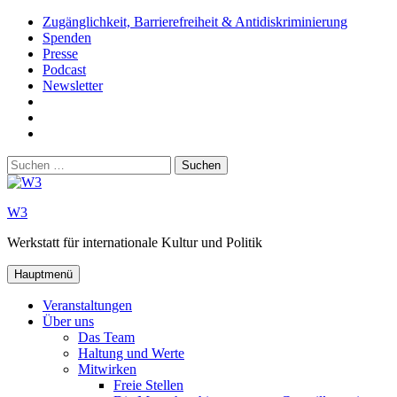
Zum
Zugänglichkeit, Barrierefreiheit & Antidiskriminierung
Inhalt
Spenden
springen
Presse
Podcast
Newsletter
W3
auf
W3_
Facebook
auf
W3
Instagram
auf
Suchen
Youtube
nach:
W3
Werkstatt für internationale Kultur und Politik
Hauptmenü
Veranstaltungen
Über uns
Das Team
Haltung und Werte
Mitwirken
Freie Stellen