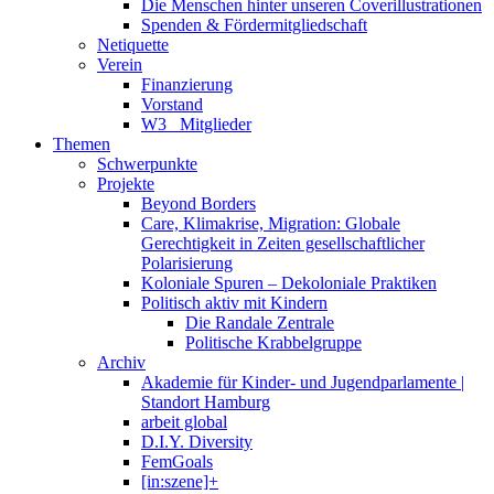
Die Menschen hinter unseren Coverillustrationen
Spenden & Fördermitgliedschaft
Netiquette
Verein
Finanzierung
Vorstand
W3_ Mitglieder
Themen
Schwerpunkte
Projekte
Beyond Borders
Care, Klimakrise, Migration: Globale
Gerechtigkeit in Zeiten gesellschaftlicher
Polarisierung
Koloniale Spuren – Dekoloniale Praktiken
Politisch aktiv mit Kindern
Die Randale Zentrale
Politische Krabbelgruppe
Archiv
Akademie für Kinder- und Jugendparlamente |
Standort Hamburg
arbeit global
D.I.Y. Diversity
FemGoals
[in:szene]+