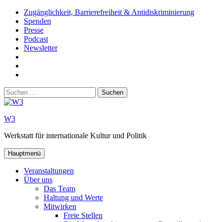
Zum
Zugänglichkeit, Barrierefreiheit & Antidiskriminierung
Inhalt
Spenden
springen
Presse
Podcast
Newsletter
W3
auf
W3_
Facebook
auf
W3
Instagram
auf
Suchen
Youtube
nach:
W3
Werkstatt für internationale Kultur und Politik
Hauptmenü
Veranstaltungen
Über uns
Das Team
Haltung und Werte
Mitwirken
Freie Stellen