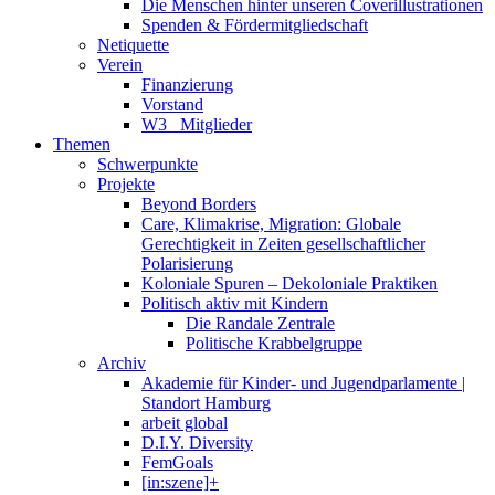
Die Menschen hinter unseren Coverillustrationen
Spenden & Fördermitgliedschaft
Netiquette
Verein
Finanzierung
Vorstand
W3_ Mitglieder
Themen
Schwerpunkte
Projekte
Beyond Borders
Care, Klimakrise, Migration: Globale
Gerechtigkeit in Zeiten gesellschaftlicher
Polarisierung
Koloniale Spuren – Dekoloniale Praktiken
Politisch aktiv mit Kindern
Die Randale Zentrale
Politische Krabbelgruppe
Archiv
Akademie für Kinder- und Jugendparlamente |
Standort Hamburg
arbeit global
D.I.Y. Diversity
FemGoals
[in:szene]+