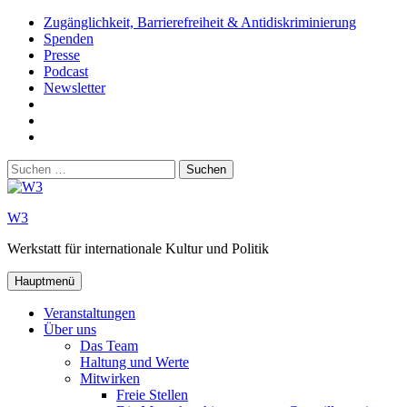
Zum
Zugänglichkeit, Barrierefreiheit & Antidiskriminierung
Inhalt
Spenden
springen
Presse
Podcast
Newsletter
W3
auf
W3_
Facebook
auf
W3
Instagram
auf
Suchen
Youtube
nach:
W3
Werkstatt für internationale Kultur und Politik
Hauptmenü
Veranstaltungen
Über uns
Das Team
Haltung und Werte
Mitwirken
Freie Stellen