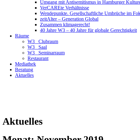
Umgang mit Antisemitismus in Hamburger Kulture
VerCAREte Verhältnisse
Wendepunkte. Gesellschaftliche Umbrüche im Fo
zeitAlter – Generation Global
Zusammen klimagerecht!
40 Jahre W3 – 40 Jahre für globale Gerechtigkeit
Räume
W3_ Clubraum
W3_ Saal
W3_ Seminarraum
Restaurant
Mediathek
Beratung
Aktuelles
Aktuelles
Monat:
November 2019