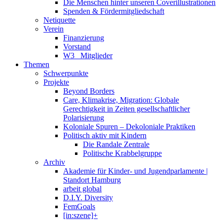
Die Menschen hinter unseren Coverillustrationen
Spenden & Fördermitgliedschaft
Netiquette
Verein
Finanzierung
Vorstand
W3_ Mitglieder
Themen
Schwerpunkte
Projekte
Beyond Borders
Care, Klimakrise, Migration: Globale
Gerechtigkeit in Zeiten gesellschaftlicher
Polarisierung
Koloniale Spuren – Dekoloniale Praktiken
Politisch aktiv mit Kindern
Die Randale Zentrale
Politische Krabbelgruppe
Archiv
Akademie für Kinder- und Jugendparlamente |
Standort Hamburg
arbeit global
D.I.Y. Diversity
FemGoals
[in:szene]+