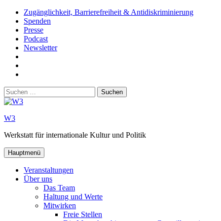
Zum
Zugänglichkeit, Barrierefreiheit & Antidiskriminierung
Inhalt
Spenden
springen
Presse
Podcast
Newsletter
W3
auf
W3_
Facebook
auf
W3
Instagram
auf
Suchen
Youtube
nach:
W3
Werkstatt für internationale Kultur und Politik
Hauptmenü
Veranstaltungen
Über uns
Das Team
Haltung und Werte
Mitwirken
Freie Stellen