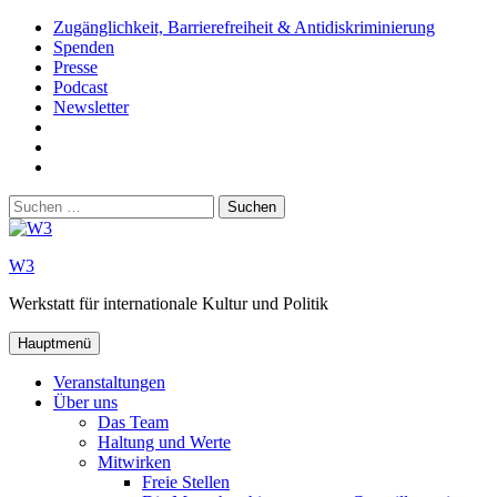
Zum
Zugänglichkeit, Barrierefreiheit & Antidiskriminierung
Inhalt
Spenden
springen
Presse
Podcast
Newsletter
W3
auf
W3_
Facebook
auf
W3
Instagram
auf
Suchen
Youtube
nach:
W3
Werkstatt für internationale Kultur und Politik
Hauptmenü
Veranstaltungen
Über uns
Das Team
Haltung und Werte
Mitwirken
Freie Stellen