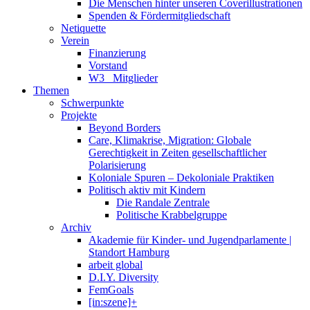
Die Menschen hinter unseren Coverillustrationen
Spenden & Fördermitgliedschaft
Netiquette
Verein
Finanzierung
Vorstand
W3_ Mitglieder
Themen
Schwerpunkte
Projekte
Beyond Borders
Care, Klimakrise, Migration: Globale
Gerechtigkeit in Zeiten gesellschaftlicher
Polarisierung
Koloniale Spuren – Dekoloniale Praktiken
Politisch aktiv mit Kindern
Die Randale Zentrale
Politische Krabbelgruppe
Archiv
Akademie für Kinder- und Jugendparlamente |
Standort Hamburg
arbeit global
D.I.Y. Diversity
FemGoals
[in:szene]+