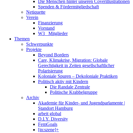
Die Menschen hinter unseren Coverillustrationen
Spenden & Fördermitgliedschaft
Netiquette
Verein
Finanzierung
Vorstand
W3_ Mitglieder
Themen
Schwerpunkte
Projekte
Beyond Borders
Care, Klimakrise, Migration: Globale
Gerechtigkeit in Zeiten gesellschaftlicher
Polarisierung
Koloniale Spuren – Dekoloniale Praktiken
Politisch aktiv mit Kindern
Die Randale Zentrale
Politische Krabbelgruppe
Archiv
Akademie für Kinder- und Jugendparlamente |
Standort Hamburg
arbeit global
D.I.Y. Diversity
FemGoals
[in:szene]+