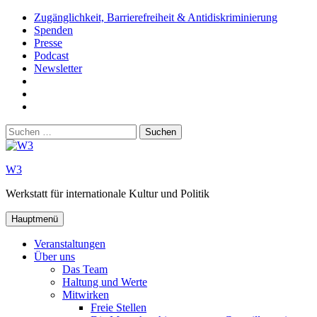
Zum
Zugänglichkeit, Barrierefreiheit & Antidiskriminierung
Inhalt
Spenden
springen
Presse
Podcast
Newsletter
W3
auf
W3_
Facebook
auf
W3
Instagram
auf
Suchen
Youtube
nach:
W3
Werkstatt für internationale Kultur und Politik
Hauptmenü
Veranstaltungen
Über uns
Das Team
Haltung und Werte
Mitwirken
Freie Stellen