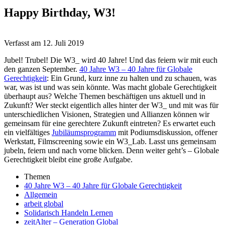
Happy Birthday, W3!
Verfasst am
12. Juli 2019
Jubel! Trubel! Die W3_ wird 40 Jahre! Und das feiern wir mit euch
den ganzen September.
40 Jahre W3 – 40 Jahre für Globale
Gerechtigkeit
: Ein Grund, kurz inne zu halten und zu schauen, was
war, was ist und was sein könnte. Was macht globale Gerechtigkeit
überhaupt aus? Welche Themen beschäftigen uns aktuell und in
Zukunft? Wer steckt eigentlich alles hinter der W3_ und mit was für
unterschiedlichen Visionen, Strategien und Allianzen können wir
gemeinsam für eine gerechtere Zukunft eintreten? Es erwartet euch
ein vielfältiges
Jubiläumsprogramm
mit Podiumsdiskussion, offener
Werkstatt, Filmscreening sowie ein W3_Lab. Lasst uns gemeinsam
jubeln, feiern und nach vorne blicken. Denn weiter geht’s – Globale
Gerechtigkeit bleibt eine große Aufgabe.
Themen
40 Jahre W3 – 40 Jahre für Globale Gerechtigkeit
Allgemein
arbeit global
Solidarisch Handeln Lernen
zeitAlter – Generation Global