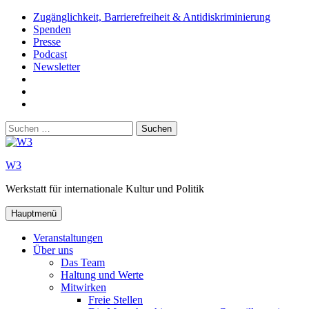
Zum
Zugänglichkeit, Barrierefreiheit & Antidiskriminierung
Inhalt
Spenden
springen
Presse
Podcast
Newsletter
W3
auf
W3_
Facebook
auf
W3
Instagram
auf
Suchen
Youtube
nach:
W3
Werkstatt für internationale Kultur und Politik
Hauptmenü
Veranstaltungen
Über uns
Das Team
Haltung und Werte
Mitwirken
Freie Stellen