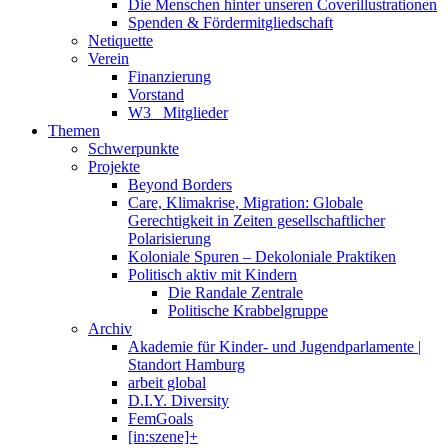
Die Menschen hinter unseren Coverillustrationen
Spenden & Fördermitgliedschaft
Netiquette
Verein
Finanzierung
Vorstand
W3_ Mitglieder
Themen
Schwerpunkte
Projekte
Beyond Borders
Care, Klimakrise, Migration: Globale
Gerechtigkeit in Zeiten gesellschaftlicher
Polarisierung
Koloniale Spuren – Dekoloniale Praktiken
Politisch aktiv mit Kindern
Die Randale Zentrale
Politische Krabbelgruppe
Archiv
Akademie für Kinder- und Jugendparlamente |
Standort Hamburg
arbeit global
D.I.Y. Diversity
FemGoals
[in:szene]+