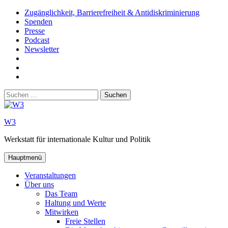
Zum
Zugänglichkeit, Barrierefreiheit & Antidiskriminierung
Inhalt
Spenden
springen
Presse
Podcast
Newsletter
W3
auf
W3_
Facebook
auf
W3
Instagram
auf
Suchen
Youtube
nach:
W3
Werkstatt für internationale Kultur und Politik
Hauptmenü
Veranstaltungen
Über uns
Das Team
Haltung und Werte
Mitwirken
Freie Stellen