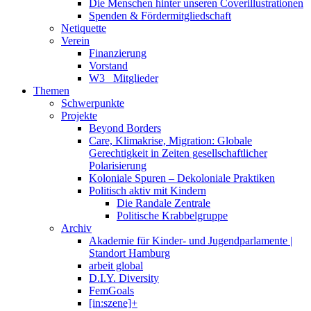
Die Menschen hinter unseren Coverillustrationen
Spenden & Fördermitgliedschaft
Netiquette
Verein
Finanzierung
Vorstand
W3_ Mitglieder
Themen
Schwerpunkte
Projekte
Beyond Borders
Care, Klimakrise, Migration: Globale
Gerechtigkeit in Zeiten gesellschaftlicher
Polarisierung
Koloniale Spuren – Dekoloniale Praktiken
Politisch aktiv mit Kindern
Die Randale Zentrale
Politische Krabbelgruppe
Archiv
Akademie für Kinder- und Jugendparlamente |
Standort Hamburg
arbeit global
D.I.Y. Diversity
FemGoals
[in:szene]+