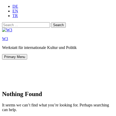
Skip
DE
to
EN
content
TR
Search
for:
W3
Werkstatt für internationale Kultur und Politik
Primary Menu
Nothing Found
It seems we can’t find what you’re looking for. Perhaps searching
can help.