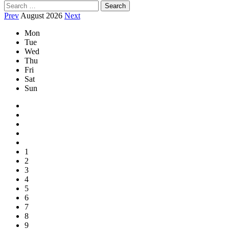
Search
for:
Prev
August 2026
Next
Mon
Tue
Wed
Thu
Fri
Sat
Sun
1
2
3
4
5
6
7
8
9